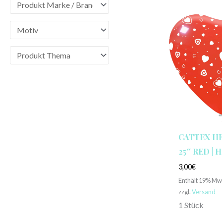
CATTEX H
25″ RED | 
3,00
€
Enthält 19% Mw
zzgl.
Versand
1 Stück