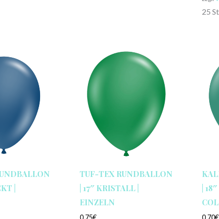
25 S
RUNDBALLON
TUF-TEX RUNDBALLON
KAL
KT |
| 17″ KRISTALL |
| 18
EINZELN
COL
0,75
€
0,70