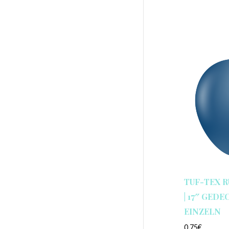
TUF-TEX 
| 17″ GEDEC
EINZELN
0,75
€