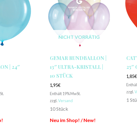
NICHT VORRÄTIG
GEMAR RUNDBALLON |
CAT
N | 24″
13″ ULTRA-KRISTALL |
25″
10 STÜCK
1,85
Enthä
1,95
€
zzgl.
V
St.
Enthält 19% MwSt.
1 St
zzgl.
Versand
10 Stück
p!
Neu im Shop! / New!