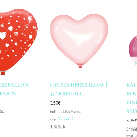
ERZBALLON |
CATTEX HERZBALLON |
KAL
HEARTS
35″ KRISTALL
RUN
PINK
3,50
€
STÜ
St.
Enthält 19% MwSt.
zzgl.
Versand
5,75
1 Stück
Enthä
zzgl.
V