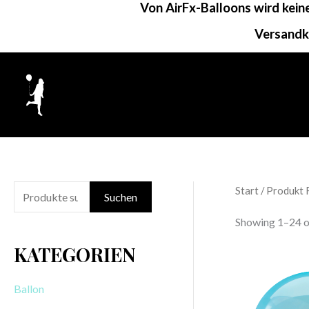
Von AirFx-Balloons wird kei
Zum
Inhalt
Versandk
springen
Start
/ Produkt 
S
Suchen
u
Showing 1–24 of
c
KATEGORIEN
h
e
Ballon
n