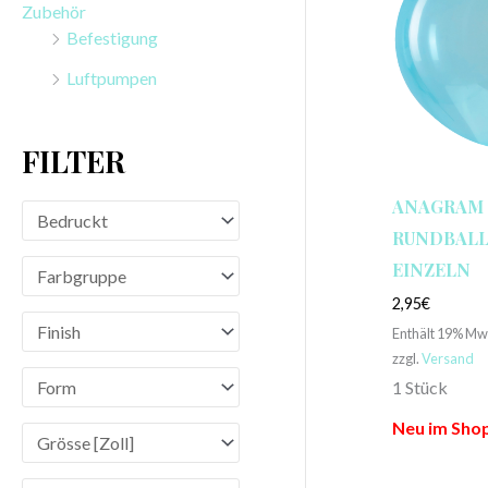
Zubehör
n
Befestigung
a
Luftpumpen
c
h
FILTER
:
ANAGRAM
RUNDBALLO
EINZELN
2,95
€
Enthält 19% Mw
zzgl.
Versand
1 Stück
Neu im Sho