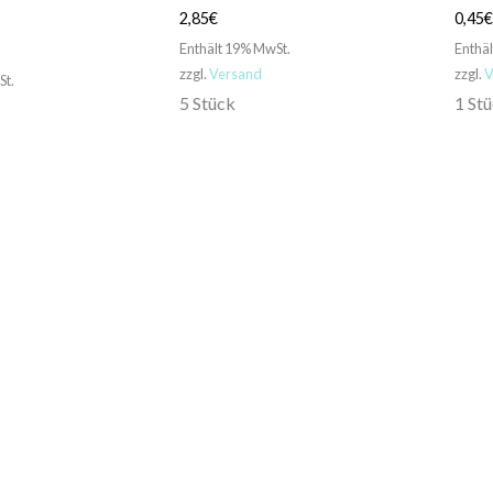
2,85
€
0,45
Enthält 19% MwSt.
Enthä
zzgl.
Versand
zzgl.
V
St.
5 Stück
1 St