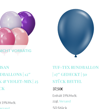
NICHT VORRÄTIG
ISAN
TUF-TEX RUNDBALLON
DBALLONS | 12″
| 17″ GEDECKT | 50
 & VIOLET-MIX | 25
STÜCK BEUTEL
CK
37,50
€
Enthält 19% MwSt.
€
zzgl.
Versand
lt 19% MwSt.
50 Stück
ersand