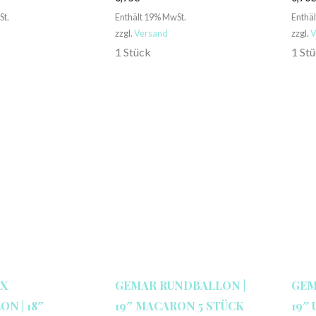
St.
Enthält 19% MwSt.
Enthä
zzgl.
Versand
zzgl.
V
1 Stück
1 St
X
GEMAR RUNDBALLON |
GEM
N | 18″
19″ MACARON 5 STÜCK
19″