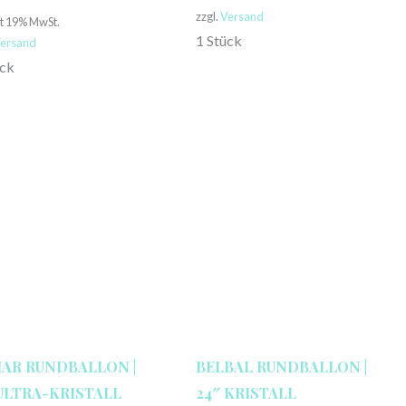
zzgl.
Versand
lt 19% MwSt.
1 Stück
ersand
ück
AR RUNDBALLON |
BELBAL RUNDBALLON |
 ULTRA-KRISTALL
24″ KRISTALL