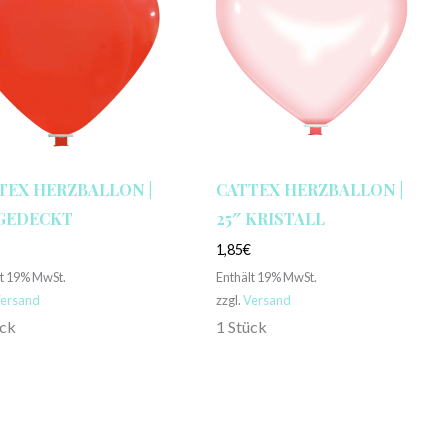
TEX HERZBALLON |
CATTEX HERZBALLON |
 GEDECKT
25″ KRISTALL
€
1,85
€
lt 19% MwSt.
Enthält 19% MwSt.
ersand
zzgl.
Versand
ück
1 Stück