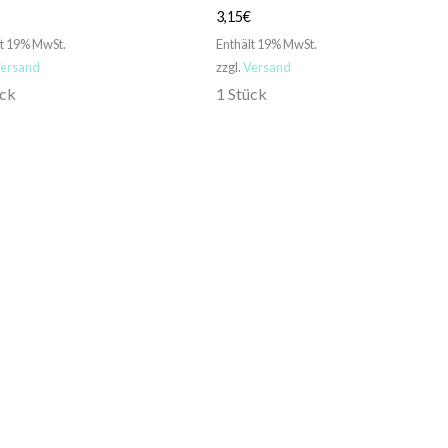
€
3,15
€
lt 19% MwSt.
Enthält 19% MwSt.
ersand
zzgl.
Versand
ück
1 Stück