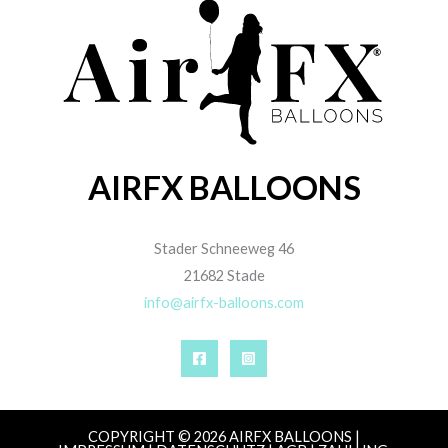
AIRFX BALLOONS
Stader Schneeweg 46
21682 Stade
info@airfx-balloons.com
COPYRIGHT © 2026 AIRFX BALLOONS |