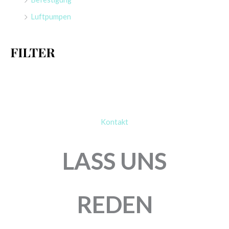
a
Luftpumpen
c
h
FILTER
:
Kontakt
LASS UNS
REDEN