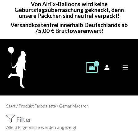
Von AirFx-Balloons wird keine
Zum
Geburtstagsüberraschung geknackt, denn
Inhalt
unsere Päckchen sind neutral verpackt!
springen
Versandkostenfrei innerhalb Deutschlands ab
75,00 € Bruttowarenwert!
Start
/ Produkt Farbpalette / Gemar Macaron
Filter
Alle 3 Ergebnisse werden angezeigt