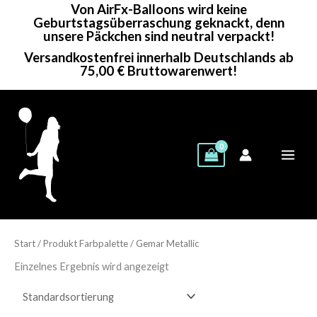
Von AirFx-Balloons wird keine
Zum
Geburtstagsüberraschung geknackt, denn
Inhalt
unsere Päckchen sind neutral verpackt!
springen
Versandkostenfrei innerhalb Deutschlands ab
75,00 € Bruttowarenwert!
Start
/ Produkt Farbpalette / Gemar Metallic
Einzelnes Ergebnis wird angezeigt