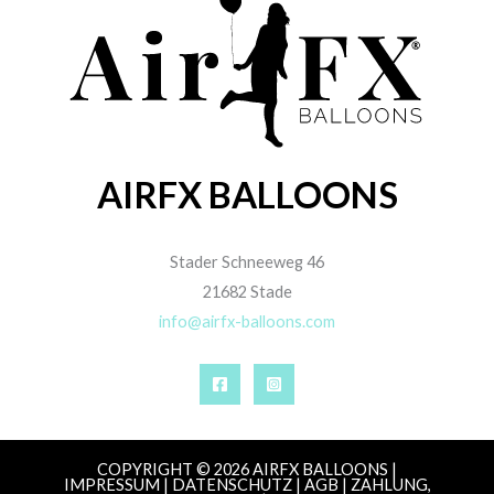
AIRFX BALLOONS
Stader Schneeweg 46
21682 Stade
info@airfx-balloons.com
COPYRIGHT © 2026 AIRFX BALLOONS |
IMPRESSUM
|
DATENSCHUTZ
|
AGB
|
ZAHLUNG,