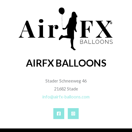
AIRFX BALLOONS
Stader Schneeweg 46
21682 Stade
info@airfx-balloons.com