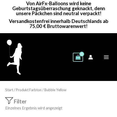
Von AirFx-Balloons wird keine
Zum
Geburtstagsüberraschung geknackt, denn
Inhalt
unsere Päckchen sind neutral verpackt!
springen
Versandkostenfrei innerhalb Deutschlands ab
75,00 € Bruttowarenwert!
Start
/ Produkt Farbton / Bubble Yellow
Filter
Einzelnes Ergebnis wird angezeigt