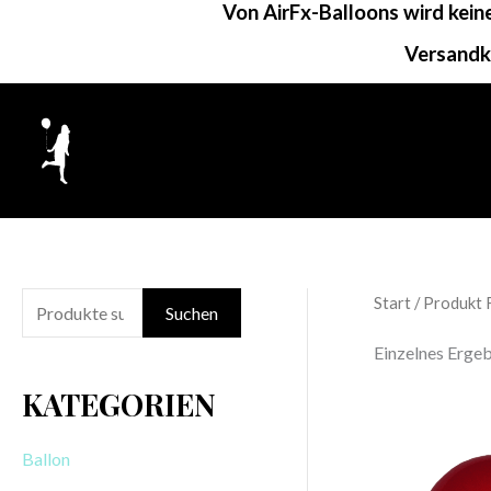
Von AirFx-Balloons wird kei
Zum
Inhalt
Versandk
springen
Start
/ Produkt 
S
Suchen
u
Einzelnes Ergeb
c
KATEGORIEN
h
e
Ballon
n