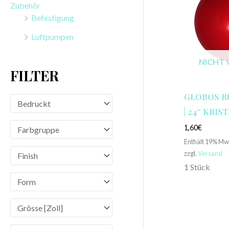
Zubehör
n
Befestigung
a
Luftpumpen
c
h
NICHT 
FILTER
:
GLOBOS 
| 24“ KRIS
1,60
€
Enthält 19% Mw
zzgl.
Versand
1 Stück