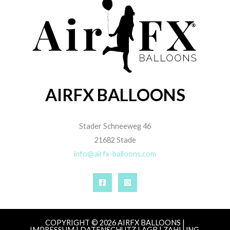
AIRFX BALLOONS
Stader Schneeweg 46
21682 Stade
info@airfx-balloons.com
COPYRIGHT © 2026 AIRFX BALLOONS |
IMPRESSUM
|
DATENSCHUTZ
|
AGB
|
ZAHLUNG,