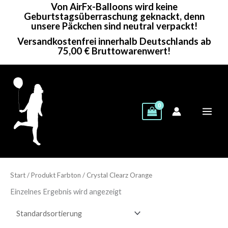
Von AirFx-Balloons wird keine
Zum
Geburtstagsüberraschung geknackt, denn
Inhalt
unsere Päckchen sind neutral verpackt!
springen
Versandkostenfrei innerhalb Deutschlands ab
75,00 € Bruttowarenwert!
Start
/ Produkt Farbton / Crystal Clearz Orange
Einzelnes Ergebnis wird angezeigt