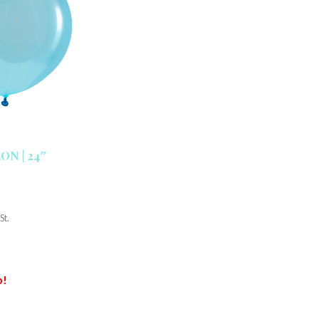
N | 24″
St.
p!