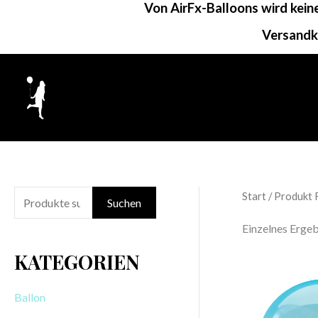
Von AirFx-Balloons wird kei
Zum
Inhalt
Versandk
springen
Start
/ Produkt F
S
Suchen
u
Einzelnes Ergeb
c
KATEGORIEN
h
e
Ballon
n