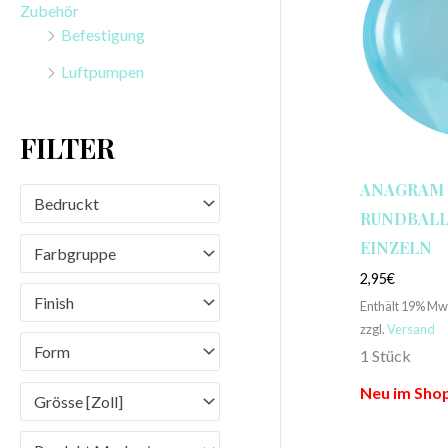
Zubehör
n
Befestigung
a
Luftpumpen
c
h
FILTER
:
ANAGRAM
Bedruckt
RUNDBALLO
EINZELN
Farbgruppe
2,95
€
Finish
Enthält 19% Mw
zzgl.
Versand
Form
1 Stück
Neu im Sho
Grösse [Zoll]