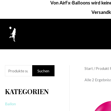
Von AirFx-Balloons wird kei
Zum
Inhalt
Versandk
springen
Start
/ Produkt 
S
Suchen
u
Alle 2 Ergebni
c
KATEGORIEN
h
e
Ballon
n