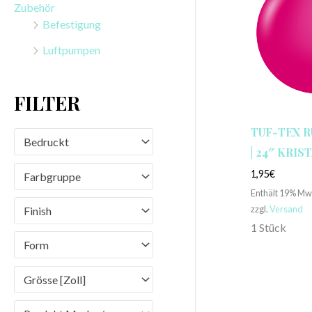
Zubehör
n
Befestigung
a
Luftpumpen
c
h
FILTER
:
TUF-TEX 
Bedruckt
| 24″ KRIS
1,95
€
Farbgruppe
Enthält 19% Mw
zzgl.
Versand
Finish
1 Stück
Form
Grösse [Zoll]