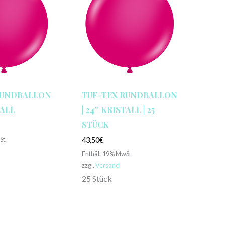
RUNDBALLON
TUF-TEX RUNDBALLON
TALL
| 24″ KRISTALL | 25
STÜCK
St.
43,50
€
Enthält 19% MwSt.
zzgl.
Versand
25 Stück