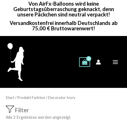
Von AirFx-Balloons wird keine
Zum
Geburtstagsüberraschung geknackt, denn
Inhalt
unsere Päckchen sind neutral verpackt!
springen
Versandkostenfrei innerhalb Deutschlands ab
75,00 € Bruttowarenwert!
Start
/ Produkt Farbton / Decorator Ivory
Filter
Alle 2 Ergebnisse werden angezeigt