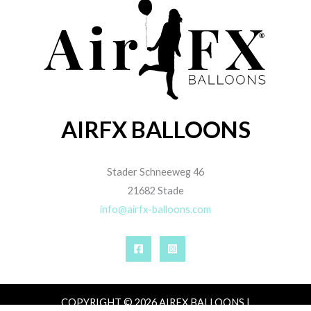
AIRFX BALLOONS
Stader Schneeweg 46
21682 Stade
info@airfx-balloons.com
COPYRIGHT © 2026 AIRFX BALLOONS |