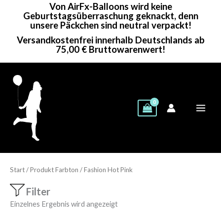
Von AirFx-Balloons wird keine
Zum
Geburtstagsüberraschung geknackt, denn
Inhalt
unsere Päckchen sind neutral verpackt!
springen
Versandkostenfrei innerhalb Deutschlands ab
75,00 € Bruttowarenwert!
Start
/ Produkt Farbton / Fashion Hot Pink
Filter
Einzelnes Ergebnis wird angezeigt