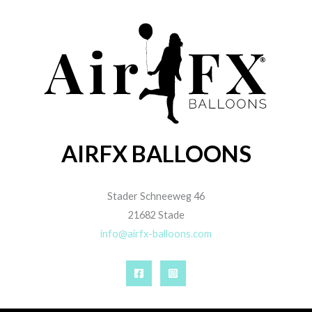
AIRFX BALLOONS
Stader Schneeweg 46
21682 Stade
info@airfx-balloons.com