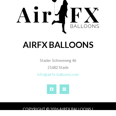
AIRFX BALLOONS
Stader Schneeweg 46
21682 Stade
info@airfx-balloons.com
COPYRIGHT © 2026 AIRFX BALLOONS |
IMPRESSUM
|
DATENSCHUTZ
|
AGB
|
ZAHLUNG,