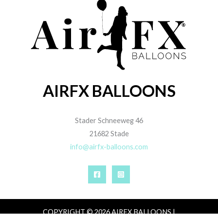
AIRFX BALLOONS
Stader Schneeweg 46
21682 Stade
info@airfx-balloons.com
COPYRIGHT © 2026 AIRFX BALLOONS |