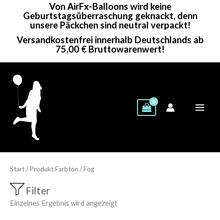
Von AirFx-Balloons wird keine
Zum
Geburtstagsüberraschung geknackt, denn
Inhalt
unsere Päckchen sind neutral verpackt!
springen
Versandkostenfrei innerhalb Deutschlands ab
75,00 € Bruttowarenwert!
Start
/ Produkt Farbton / Fog
Filter
Einzelnes Ergebnis wird angezeigt