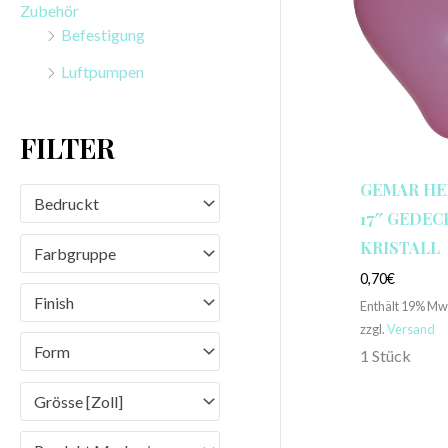
Zubehör
n
Befestigung
a
Luftpumpen
c
h
FILTER
:
GEMAR HE
Bedruckt
17″ GEDEC
KRISTALL
Farbgruppe
0,70
€
Finish
Enthält 19% Mw
zzgl.
Versand
Form
1 Stück
Grösse [Zoll]