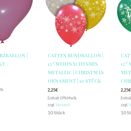
RZBALLON |
CATTEX RUNDBALLON |
CAT
KT /
12″ WEIHNACHTSMIX
12″
METALLIC | CHRISTMAS
MET
ORNAMENT | 10 STÜCK
CHR
St.
2,25
€
2,25
Enthält 19% MwSt.
Enthä
zzgl.
Versand
zzgl.
V
10 Stück
10 S