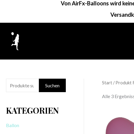
Von AirFx-Balloons wird kei
Zum
Inhalt
Versandk
springen
Start
/ Produkt 
S
Suchen
u
Alle 3 Ergebni
c
KATEGORIEN
h
e
Ballon
n