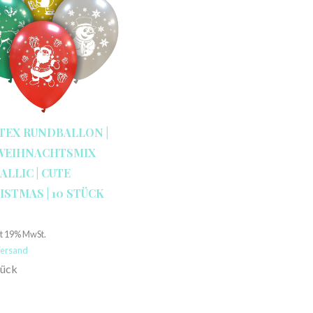
TEX RUNDBALLON |
 WEIHNACHTSMIX
ALLIC | CUTE
ISTMAS | 10 STÜCK
€
lt 19% MwSt.
ersand
tück