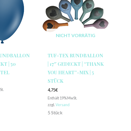
NICHT VORRÄTIG
RUNDBALLON
TUF-TEX RUNDBALLON
KT | 50
| 17″ GEDECKT | “THANK
UTEL
YOU HEART”-MIX | 5
STÜCK
St.
4,75
€
Enthält 19% MwSt.
zzgl.
Versand
5 Stück