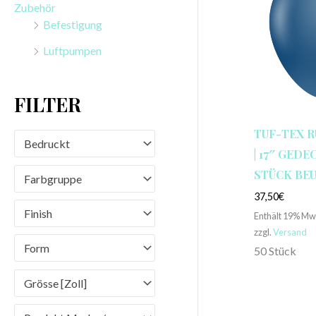
Zubehör
n
Befestigung
a
Luftpumpen
c
h
FILTER
:
TUF-TEX 
Bedruckt
| 17″ GEDEC
STÜCK BE
Farbgruppe
37,50
€
Finish
Enthält 19% Mw
zzgl.
Versand
Form
50 Stück
Grösse [Zoll]