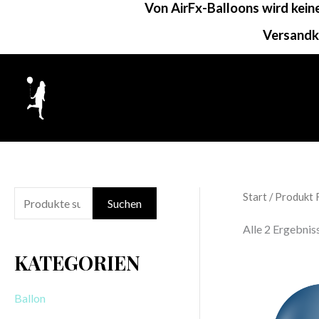
Von AirFx-Balloons wird kei
Zum
Inhalt
Versandk
springen
Start
/ Produkt 
S
Suchen
u
Alle 2 Ergebni
c
KATEGORIEN
h
e
Ballon
n