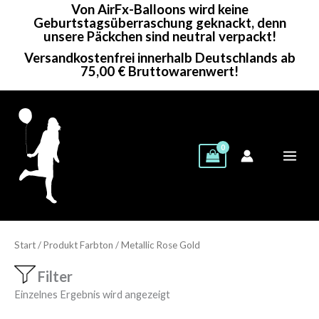
Von AirFx-Balloons wird keine
Zum
Geburtstagsüberraschung geknackt, denn
Inhalt
unsere Päckchen sind neutral verpackt!
springen
Versandkostenfrei innerhalb Deutschlands ab
75,00 € Bruttowarenwert!
Start
/ Produkt Farbton / Metallic Rose Gold
Filter
Einzelnes Ergebnis wird angezeigt