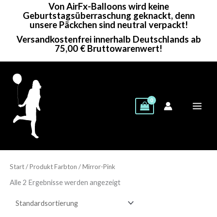
Von AirFx-Balloons wird keine
Zum
Geburtstagsüberraschung geknackt, denn
Inhalt
unsere Päckchen sind neutral verpackt!
springen
Versandkostenfrei innerhalb Deutschlands ab
75,00 € Bruttowarenwert!
Start
/ Produkt Farbton / Mirror-Pink
Alle 2 Ergebnisse werden angezeigt