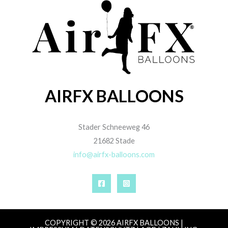
AIRFX BALLOONS
Stader Schneeweg 46
21682 Stade
info@airfx-balloons.com
COPYRIGHT © 2026 AIRFX BALLOONS |