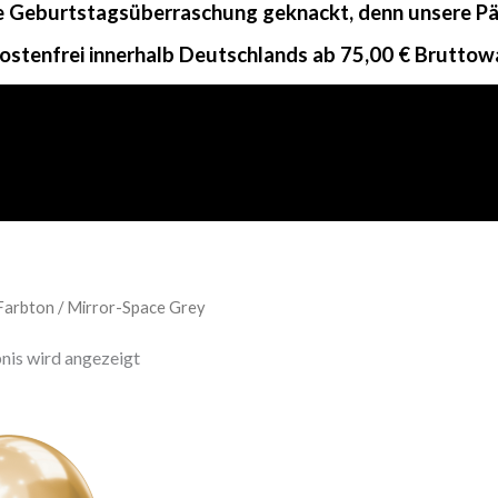
ne Geburtstagsüberraschung geknackt, denn unsere Päc
ostenfrei innerhalb Deutschlands ab 75,00 € Bruttow
Farbton / Mirror-Space Grey
nis wird angezeigt