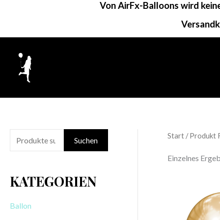
Von AirFx-Balloons wird kei
Zum
Inhalt
Versandk
springen
Start
/ Produkt 
S
Suchen
u
Einzelnes Ergeb
c
KATEGORIEN
h
e
Ballon
n