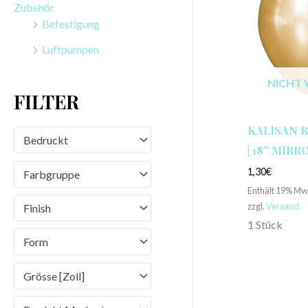
Zubehör
n
Befestigung
a
Luftpumpen
c
h
NICHT 
FILTER
:
KALISAN 
Bedruckt
| 18″ MIR
1,30
€
Farbgruppe
Enthält 19% Mw
zzgl.
Versand
Finish
1 Stück
Form
Grösse [Zoll]