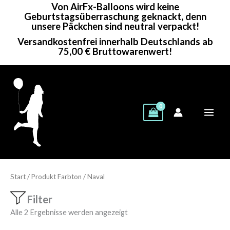
Von AirFx-Balloons wird keine
Zum
Geburtstagsüberraschung geknackt, denn
Inhalt
unsere Päckchen sind neutral verpackt!
springen
Versandkostenfrei innerhalb Deutschlands ab
75,00 € Bruttowarenwert!
Start
/ Produkt Farbton / Naval
Filter
Alle 2 Ergebnisse werden angezeigt