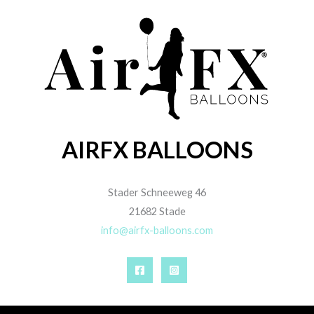
AIRFX BALLOONS
Stader Schneeweg 46
21682 Stade
info@airfx-balloons.com