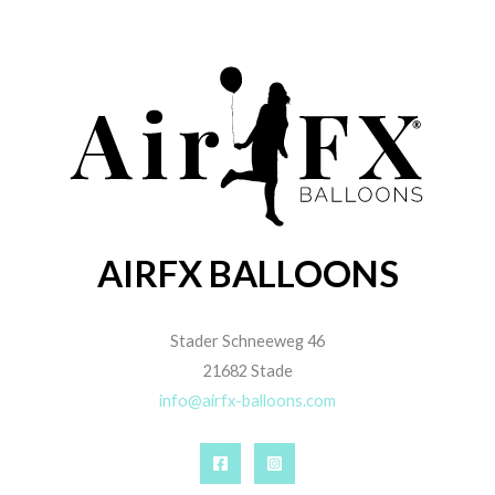
AIRFX BALLOONS
Stader Schneeweg 46
21682 Stade
info@airfx-balloons.com