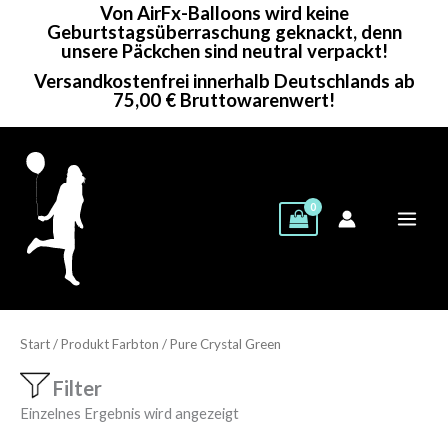
Von AirFx-Balloons wird keine
Zum
Geburtstagsüberraschung geknackt, denn
Inhalt
unsere Päckchen sind neutral verpackt!
springen
Versandkostenfrei innerhalb Deutschlands ab
75,00 € Bruttowarenwert!
Start
/ Produkt Farbton / Pure Crystal Green
Filter
Einzelnes Ergebnis wird angezeigt