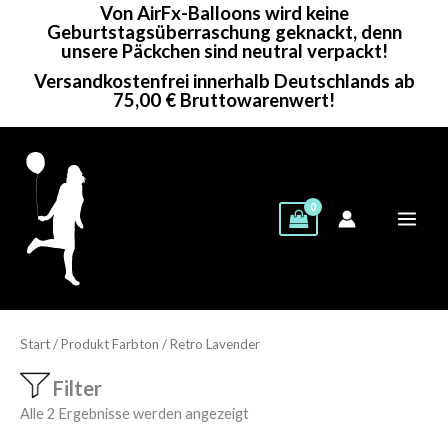
Von AirFx-Balloons wird keine
Zum
Geburtstagsüberraschung geknackt, denn
Inhalt
unsere Päckchen sind neutral verpackt!
springen
Versandkostenfrei innerhalb Deutschlands ab
75,00 € Bruttowarenwert!
Start
/ Produkt Farbton / Retro Lavender
Filter
Alle 2 Ergebnisse werden angezeigt