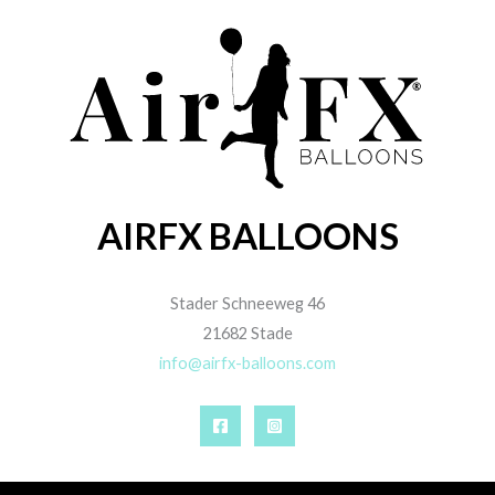
AIRFX BALLOONS
Stader Schneeweg 46
21682 Stade
info@airfx-balloons.com