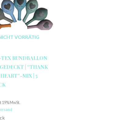
NICHT VORRÄTIG
-TEX RUNDBALLON
″ GEDECKT | “THANK
 HEART”-MIX | 5
CK
€
lt 19% MwSt.
ersand
ück