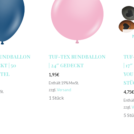
RUNDBALLON
TUF-TEX RUNDBALLON
TUF
KT | 50
| 24″ GEDECKT
| 17
UTEL
YOU
1,95
€
STÜ
Enthält 19% MwSt.
zzgl.
Versand
St.
4,75
1 Stück
Enthä
zzgl.
V
5 St