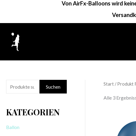
Von AirFx-Balloons wird kei
Zum
Inhalt
Versandk
springen
Start
/ Produkt 
S
Suchen
u
Alle 3 Ergebni
c
KATEGORIEN
h
e
Ballon
n