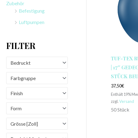
Zubehör
n
Befestigung
a
Luftpumpen
c
h
FILTER
:
TUF-TEX 
Bedruckt
| 17″ GEDEC
STÜCK BE
Farbgruppe
37,50
€
Finish
Enthält 19% Mw
zzgl.
Versand
Form
50 Stück
Grösse [Zoll]