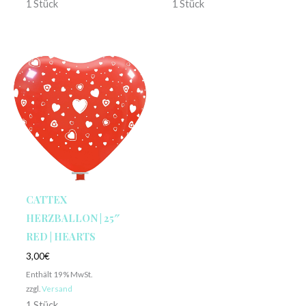
1 Stück
1 Stück
CATTEX
HERZBALLON | 25″
RED | HEARTS
3,00
€
Enthält 19% MwSt.
zzgl.
Versand
1 Stück