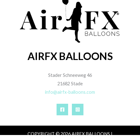
AIRFX BALLOONS
Stader Schneeweg 46
21682 Stade
info@airfx-balloons.com
COPYRIGHT © 2026 AIRFX BALLOONS |
IMPRESSUM
|
DATENSCHUTZ
|
AGB
|
ZAHLUNG,