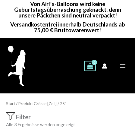
Von AirFx-Balloons wird keine
Zum
Geburtstagsüberraschung geknackt, denn
Inhalt
unsere Päckchen sind neutral verpackt!
springen
Versandkostenfrei innerhalb Deutschlands ab
75,00 € Bruttowarenwert!
Start
/ Produkt Grösse [Zoll] / 25"
Filter
Alle 3 Ergebnisse werden angezeigt