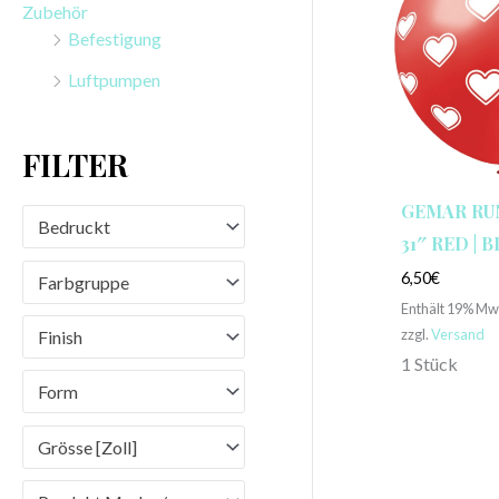
Zubehör
n
Befestigung
a
Luftpumpen
c
h
FILTER
:
GEMAR RU
Bedruckt
31″ RED | 
6,50
€
Farbgruppe
Enthält 19% Mw
zzgl.
Versand
Finish
1 Stück
Form
Grösse [Zoll]