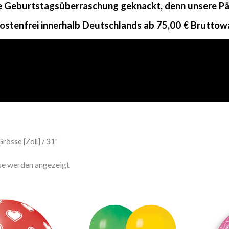
ne Geburtstagsüberraschung geknackt, denn unsere Päc
ostenfrei innerhalb Deutschlands ab 75,00 € Bruttow
rösse [Zoll] / 31"
sse werden angezeigt