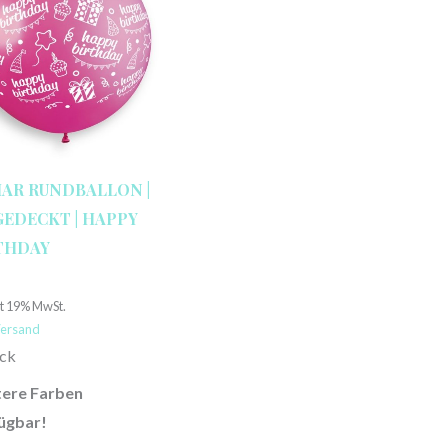
AR RUNDBALLON |
 GEDECKT | HAPPY
THDAY
€
lt 19% MwSt.
ersand
ück
ere Farben
ügbar!