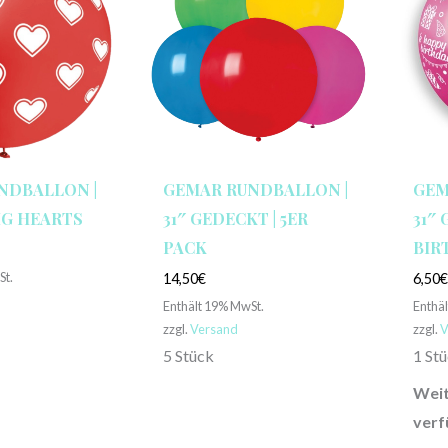
NDBALLON |
GEMAR RUNDBALLON |
GEM
BIG HEARTS
31″ GEDECKT | 5ER
31″
PACK
BIR
St.
14,50
€
6,50
Enthält 19% MwSt.
Enthä
zzgl.
Versand
zzgl.
V
5 Stück
1 St
Weit
verf