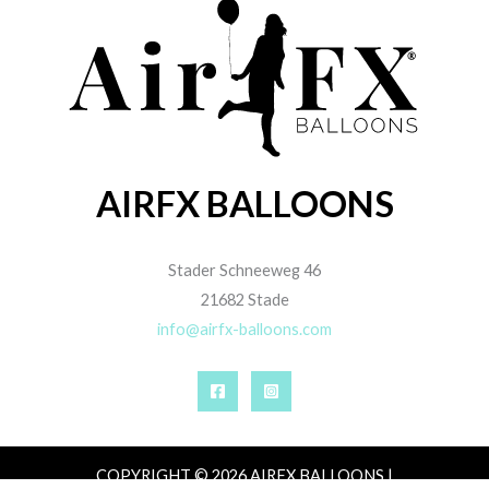
AIRFX BALLOONS
Stader Schneeweg 46
21682 Stade
info@airfx-balloons.com
COPYRIGHT © 2026 AIRFX BALLOONS |