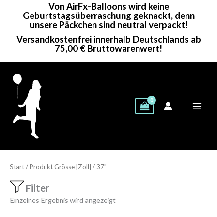
Von AirFx-Balloons wird keine
Zum
Geburtstagsüberraschung geknackt, denn
Inhalt
unsere Päckchen sind neutral verpackt!
springen
Versandkostenfrei innerhalb Deutschlands ab
75,00 € Bruttowarenwert!
Start
/ Produkt Grösse [Zoll] / 37"
Filter
Einzelnes Ergebnis wird angezeigt