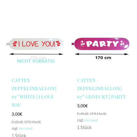
NICHT VORRÄTIG
CATTEX
CATTEX
ZEPPELINBALLON |
ZEPPELINBALLON |
67″ WHITE | I LOVE
67″ GEDECKT | PARTY
YOU
3,00
€
Enthält 19% MwSt.
3,00
€
zzgl.
Versand
Enthält 19% MwSt.
1 Stück
zzgl.
Versand
1 Stück