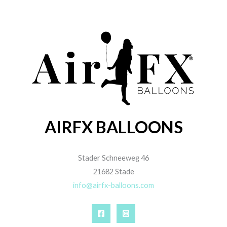
AIRFX BALLOONS
Stader Schneeweg 46
21682 Stade
info@airfx-balloons.com