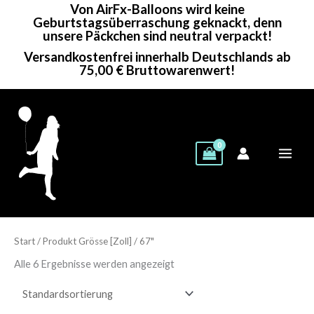
Von AirFx-Balloons wird keine
Zum
Geburtstagsüberraschung geknackt, denn
Inhalt
unsere Päckchen sind neutral verpackt!
springen
Versandkostenfrei innerhalb Deutschlands ab
75,00 € Bruttowarenwert!
Start
/ Produkt Grösse [Zoll] / 67"
Alle 6 Ergebnisse werden angezeigt