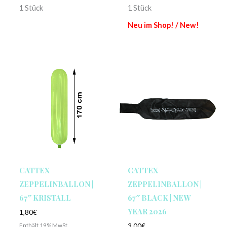
1 Stück
1 Stück
Neu im Shop! / New!
CATTEX
CATTEX
ZEPPELINBALLON |
ZEPPELINBALLON |
67″ KRISTALL
67″ BLACK | NEW
YEAR 2026
1,80
€
Enthält 19% MwSt.
3,00
€