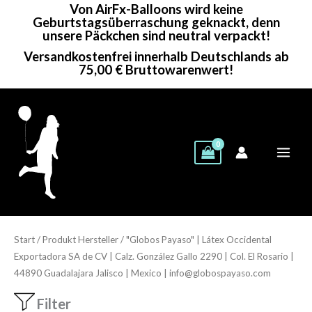
Von AirFx-Balloons wird keine
Zum
Geburtstagsüberraschung geknackt, denn
Inhalt
unsere Päckchen sind neutral verpackt!
springen
Versandkostenfrei innerhalb Deutschlands ab
75,00 € Bruttowarenwert!
Start
/ Produkt Hersteller / "Globos Payaso" | Látex Occidental
Exportadora SA de CV | Calz. González Gallo 2290 | Col. El Rosario |
44890 Guadalajara Jalisco | Mexico | info@globospayaso.com
Filter