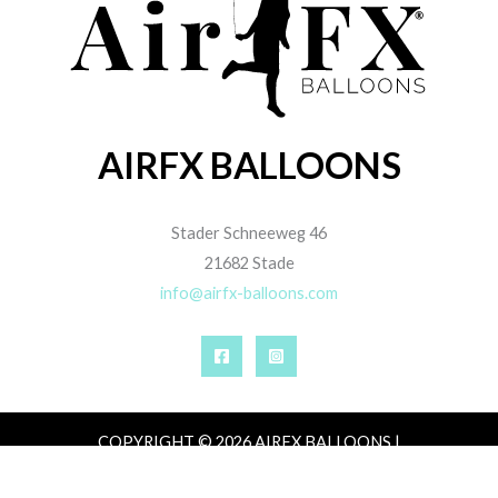
AIRFX BALLOONS
Stader Schneeweg 46
21682 Stade
info@airfx-balloons.com
COPYRIGHT © 2026 AIRFX BALLOONS |
IMPRESSUM
|
DATENSCHUTZ
|
AGB
|
ZAHLUNG,
VERSAND & LIEFERUNG
|
WIDERRUFSRECHT