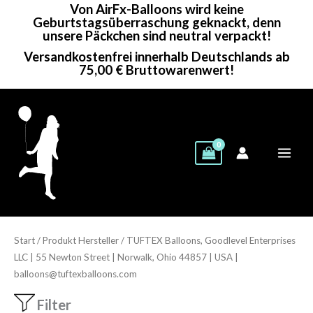
Von AirFx-Balloons wird keine
Zum
Geburtstagsüberraschung geknackt, denn
Inhalt
unsere Päckchen sind neutral verpackt!
springen
Versandkostenfrei innerhalb Deutschlands ab
75,00 € Bruttowarenwert!
Start
/ Produkt Hersteller / TUFTEX Balloons, Goodlevel Enterprises
LLC | 55 Newton Street | Norwalk, Ohio 44857 | USA |
balloons@tuftexballoons.com
Filter