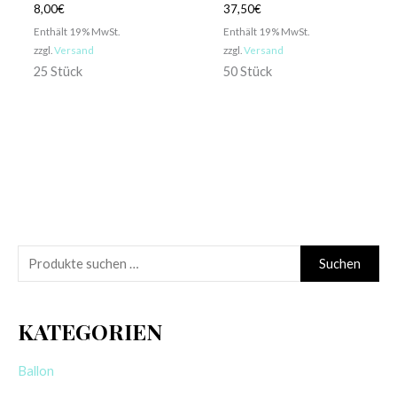
8,00
€
37,50
€
Enthält 19% MwSt.
Enthält 19% MwSt.
zzgl.
Versand
zzgl.
Versand
25 Stück
50 Stück
S
Suchen
u
c
KATEGORIEN
h
e
Ballon
n