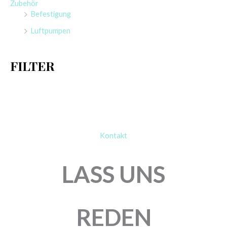
Zubehör
n
Befestigung
a
Luftpumpen
c
h
FILTER
:
Kontakt
LASS UNS
REDEN