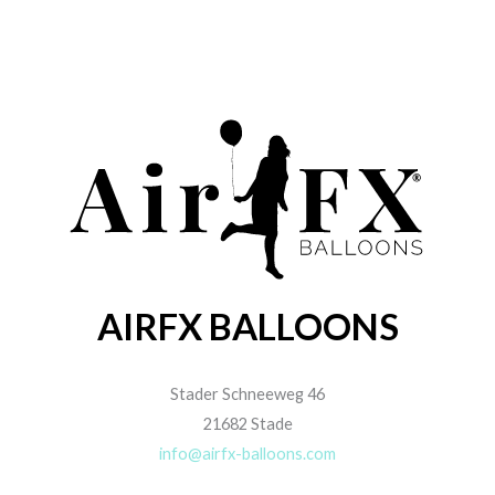
AIRFX BALLOONS
Stader Schneeweg 46
21682 Stade
info@airfx-balloons.com