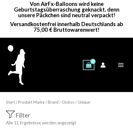
Von AirFx-Balloons wird keine
Zum
Geburtstagsüberraschung geknackt, denn
Inhalt
unsere Päckchen sind neutral verpackt!
springen
Versandkostenfrei innerhalb Deutschlands ab
75,00 € Bruttowarenwert!
Start
/ Produkt Marke / Brand / Globos / Unique
Filter
Alle 11 Ergebnisse werden angezeigt