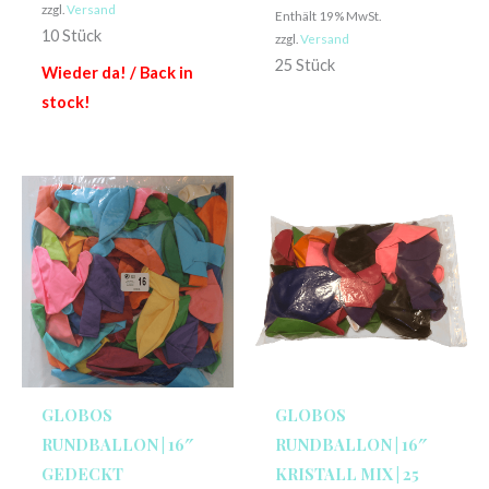
zzgl.
Versand
Enthält 19% MwSt.
10 Stück
zzgl.
Versand
25 Stück
Wieder da! / Back in
stock!
GLOBOS
GLOBOS
RUNDBALLON | 16″
RUNDBALLON | 16″
GEDECKT
KRISTALL MIX | 25