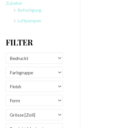
Zubehör
n
Befestigung
a
Luftpumpen
c
h
FILTER
:
Bedruckt
Farbgruppe
Finish
Form
Grösse [Zoll]