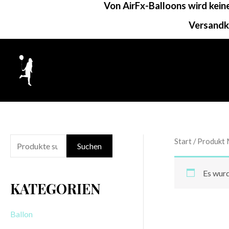
Von AirFx-Balloons wird kei
Zum
Inhalt
Versandk
springen
Start
/ Produkt M
S
Suchen
u
Es wurd
c
KATEGORIEN
h
e
Ballon
n