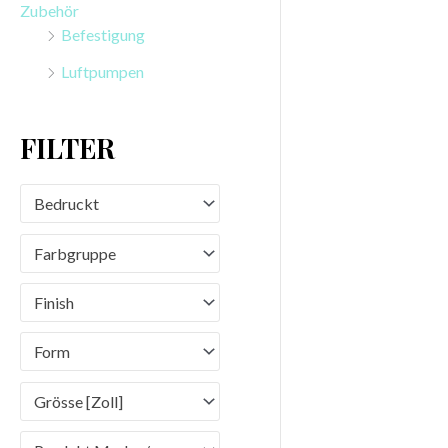
Zubehör
n
Befestigung
a
Luftpumpen
c
h
FILTER
:
Bedruckt
Farbgruppe
Finish
Form
Grösse [Zoll]