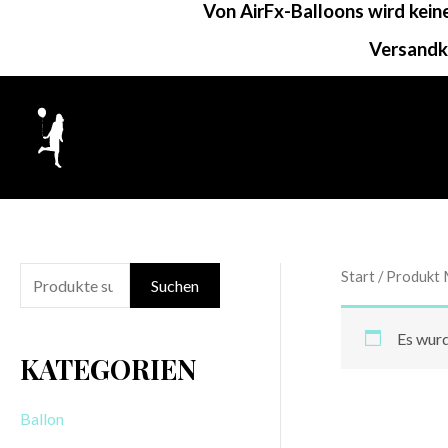
Von AirFx-Balloons wird kei
Zum
Inhalt
Versandk
springen
Start
/ Produkt 
S
Suchen
u
Es wurd
c
KATEGORIEN
h
e
Ballon
n