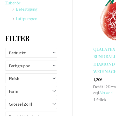
Zubehör
n
Befestigung
a
Luftpumpen
c
h
FILTER
:
QUALATEX
Bedruckt
RUNDBALLO
DIAMOND 
Farbgruppe
WEIHNAC
Finish
1,20
€
Enthält 19% Mw
Form
zzgl.
Versand
1 Stück
Grösse [Zoll]