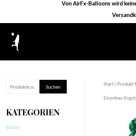
Von AirFx-Balloons wird kei
Zum
Inhalt
Versandk
springen
Start
/ Produkt 
S
Suchen
u
Einzelnes Ergeb
c
KATEGORIEN
h
e
Ballon
n