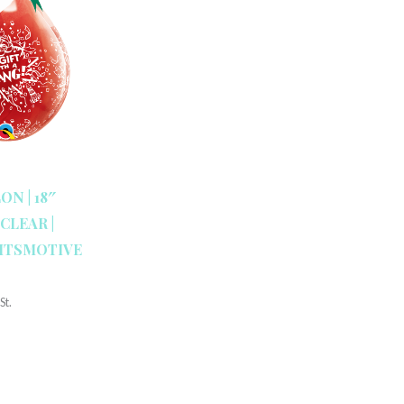
N | 18″
CLEAR |
HTSMOTIVE
St.