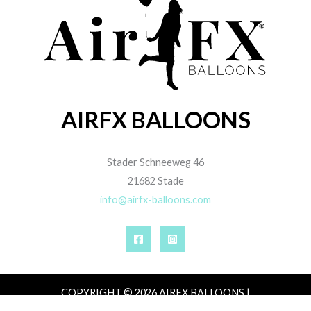
AIRFX BALLOONS
Stader Schneeweg 46
21682 Stade
info@airfx-balloons.com
COPYRIGHT © 2026 AIRFX BALLOONS |
IMPRESSUM
|
DATENSCHUTZ
|
AGB
|
ZAHLUNG,