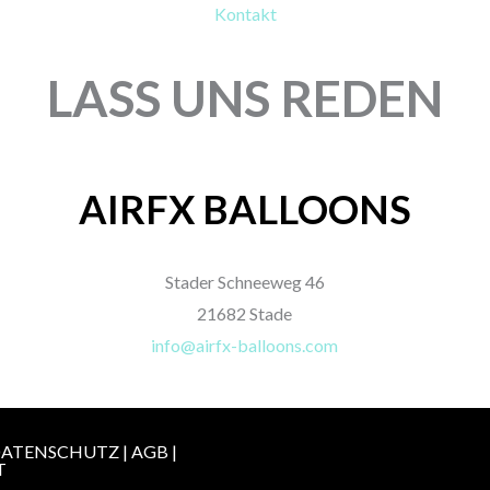
Kontakt
LASS UNS REDEN
AIRFX BALLOONS
Stader Schneeweg 46
21682 Stade
info@airfx-balloons.com
ATENSCHUTZ
|
AGB
|
T