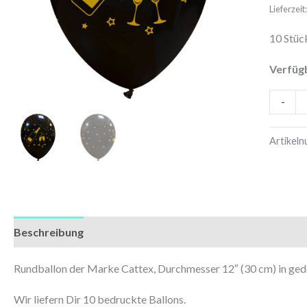
Elegant
Lieferzei
Champa
10 Stüc
|
10
Verfüg
Stück
-
Menge
Artikel
Beschreibung
Zusätzliche Informationen
Rundballon der Marke Cattex, Durchmesser 12″ (30 cm) in g
Wir liefern Dir 10 bedruckte Ballons.