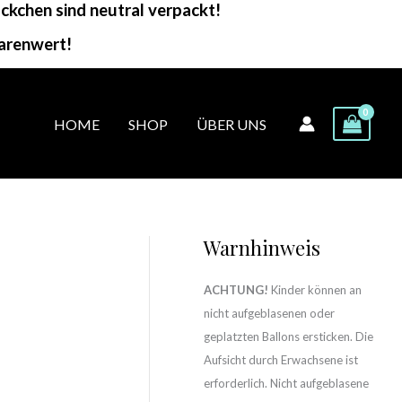
kchen sind neutral verpackt!
arenwert!
HOME
SHOP
ÜBER UNS
Warnhinweis
ACHTUNG!
Kinder können an
nicht aufgeblasenen oder
geplatzten Ballons ersticken. Die
Aufsicht durch Erwachsene ist
erforderlich. Nicht aufgeblasene