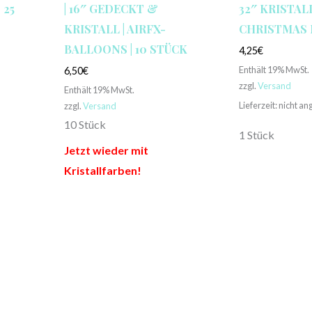
 25
| 16″ GEDECKT &
32″ KRISTALL
KRISTALL | AIRFX-
CHRISTMAS 
BALLOONS | 10 STÜCK
4,25
€
Enthält 19% MwSt.
6,50
€
zzgl.
Versand
Enthält 19% MwSt.
Lieferzeit: nicht a
zzgl.
Versand
10 Stück
1 Stück
Jetzt wieder mit
Kristallfarben!