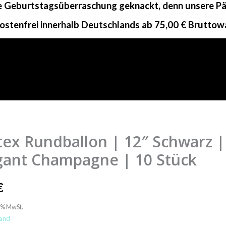
ne Geburtstagsüberraschung geknackt, denn unsere Päc
ostenfrei innerhalb Deutschlands ab 75,00 € Bruttow
tex Rundballon | 12″ Schwarz |
lon
gant Champagne | 10 Stück
€
z
9% MwSt.
and