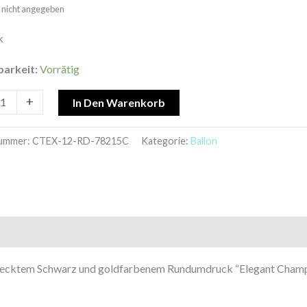
t: nicht angegeben
gne
k
barkeit:
Vorrätig
+
In Den Warenkorb
nummer:
CTEX-12-RD-78215C
Kategorie:
Ballon
edecktem Schwarz und goldfarbenem Rundumdruck “Elegant Champ