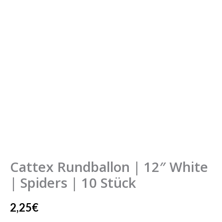
White
|
Spiders
|
10
Stück
Menge
Cattex Rundballon | 12″ White
| Spiders | 10 Stück
2,25
€