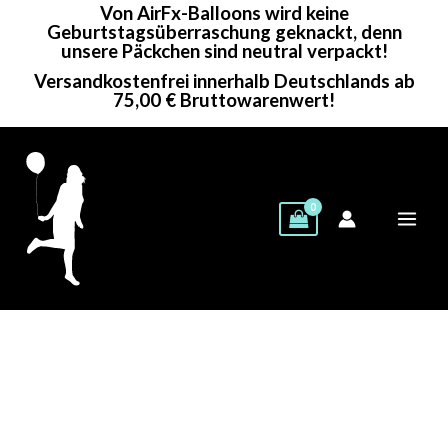
Von AirFx-Balloons wird keine
Zum
Geburtstagsüberraschung geknackt, denn
Inhalt
unsere Päckchen sind neutral verpackt!
springen
Versandkostenfrei innerhalb Deutschlands ab
75,00 € Bruttowarenwert!
Cattex
Rundballon
|
12"