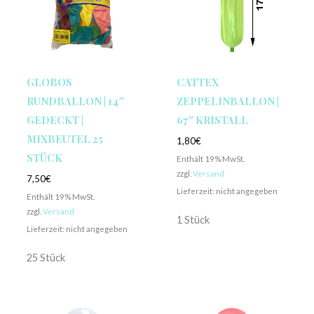
GLOBOS
CATTEX
RUNDBALLON | 14″
ZEPPELINBALLON |
GEDECKT |
67″ KRISTALL
MIXBEUTEL 25
1,80
€
STÜCK
Enthält 19% MwSt.
zzgl.
Versand
7,50
€
Lieferzeit: nicht angegeben
Enthält 19% MwSt.
zzgl.
Versand
1 Stück
Lieferzeit: nicht angegeben
25 Stück