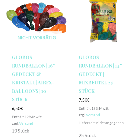
NICHT VORRÄTIG
GLOBOS
GLOBOS
RUNDBALLON | 16″
RUNDBALLON | 14″
GEDECKT &
GEDECKT |
KRISTALL | AIRFX-
MIXBEUTEL 25
BALLOONS | 10
STÜCK
STÜCK
7,50
€
Enthält 19% MwSt.
6,50
€
zzgl.
Versand
Enthält 19% MwSt.
Lieferzeit: nicht angegeben
zzgl.
Versand
10 Stück
25 Stück