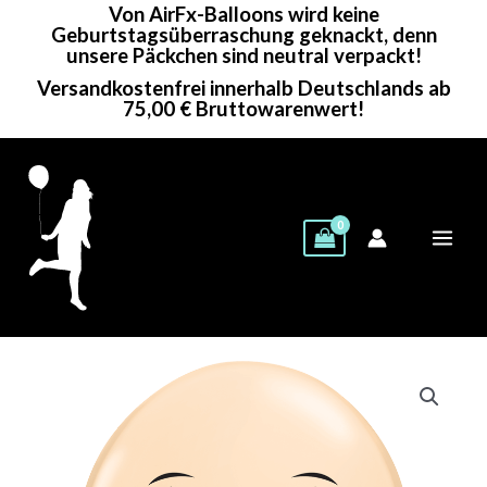
Von AirFx-Balloons wird keine
Zum
Geburtstagsüberraschung geknackt, denn
Inhalt
unsere Päckchen sind neutral verpackt!
springen
Versandkostenfrei innerhalb Deutschlands ab
75,00 € Bruttowarenwert!
Qualatex
Rundballon
|
16"