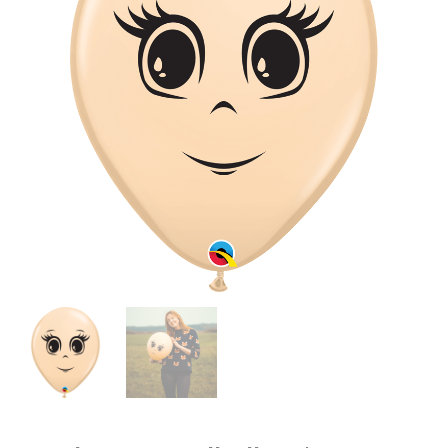
Blush
|
Female
Face
Menge