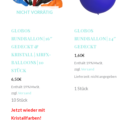
NICHT VORRÄTIG
GLOBOS
GLOBOS
RUNDBALLON | 16″
RUNDBALLON | 24″
GEDECKT &
GEDECKT
KRISTALL | AIRFX-
1,60
€
BALLOONS | 10
Enthält 19% MwSt.
zzgl.
Versand
STÜCK
Lieferzeit: nicht angegeben
6,50
€
Enthält 19% MwSt.
1 Stück
zzgl.
Versand
10 Stück
Jetzt wieder mit
Kristallfarben!