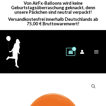
Von AirFx-Balloons wird keine
Zum
Geburtstagsüberraschung geknackt, denn
Inhalt
unsere Päckchen sind neutral verpackt!
springen
Versandkostenfrei innerhalb Deutschlands ab
75,00 € Bruttowarenwert!
Sempertex
Rundballon
|
24"