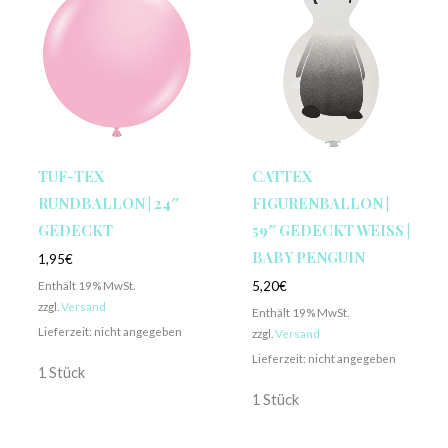
TUF-TEX
CATTEX
RUNDBALLON | 24″
FIGURENBALLON |
GEDECKT
59″ GEDECKT WEISS | B
ABY PENGUIN
1,95
€
Enthält 19% MwSt.
5,20
€
zzgl.
Versand
Enthält 19% MwSt.
Lieferzeit: nicht angegeben
zzgl.
Versand
Lieferzeit: nicht angegeben
1 Stück
1 Stück