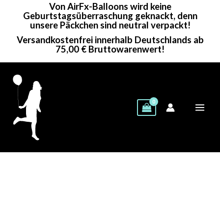
Von AirFx-Balloons wird keine
Zum
Geburtstagsüberraschung geknackt, denn
Inhalt
unsere Päckchen sind neutral verpackt!
springen
Versandkostenfrei innerhalb Deutschlands ab
75,00 € Bruttowarenwert!
Tuf-
Tex
Rundballon
|