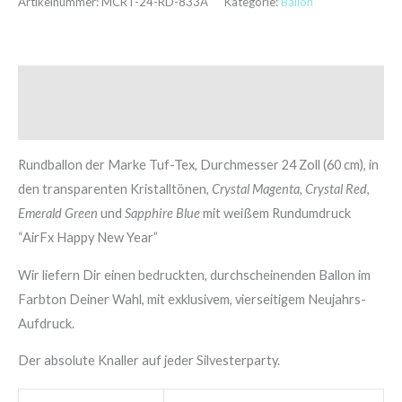
Artikelnummer:
MCRT-24-RD-833A
Kategorie:
Ballon
Beschreibung
Zusätzliche Informationen
Rundballon der Marke Tuf-Tex, Durchmesser 24 Zoll (60 cm), in
den transparenten Kristalltönen,
Crystal Magenta, Crystal Red
,
Emerald Green
und
Sapphire Blue
mit weißem Rundumdruck
“AirFx Happy New Year”
Wir liefern Dir einen bedruckten, durchscheinenden Ballon im
Farbton Deiner Wahl, mit exklusivem, vierseitigem Neujahrs-
Aufdruck.
Der absolute Knaller auf jeder Silvesterparty.