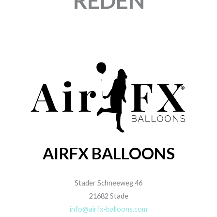
REDEN
AIRFX BALLOONS
Stader Schneeweg 46
21682 Stade
info@airfx-balloons.com