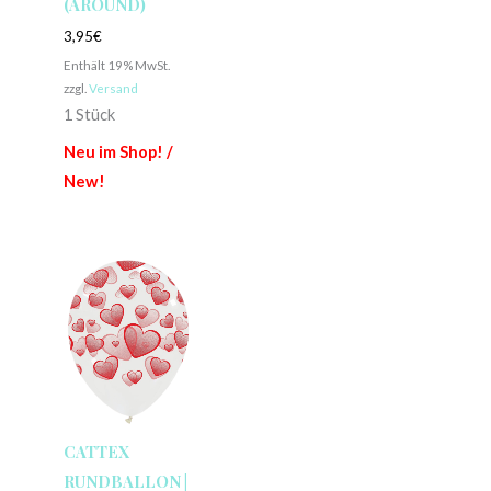
(AROUND)
3,95
€
Enthält 19% MwSt.
zzgl.
Versand
1 Stück
Neu im Shop! /
New!
CATTEX
RUNDBALLON |