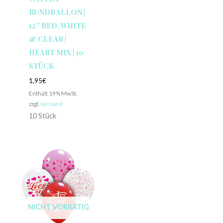
RUNDBALLON |
12″ RED, WHITE
& CLEAR |
HEART MIX | 10
STÜCK
1,95
€
Enthält 19% MwSt.
zzgl.
Versand
10 Stück
NICHT VORRÄTIG