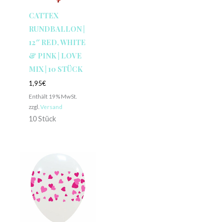
CATTEX
RUNDBALLON |
12″ RED, WHITE
& PINK | LOVE
MIX | 10 STÜCK
1,95
€
Enthält 19% MwSt.
zzgl.
Versand
10 Stück