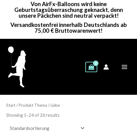
Von AirFx-Balloons wird keine
Zum
Geburtstagsüberraschung geknackt, denn
Inhalt
unsere Päckchen sind neutral verpackt!
springen
Versandkostenfrei innerhalb Deutschlands ab
75,00 € Bruttowarenwert!
Start
/ Produkt Thema / Liebe
Showing 1–24 of 26 results