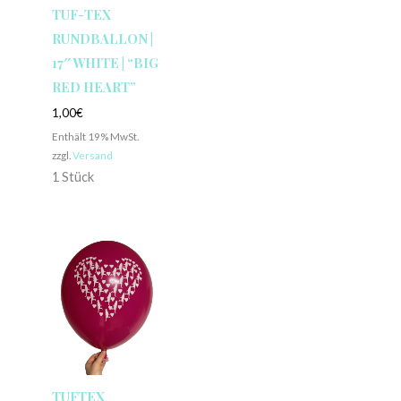
TUF-TEX
RUNDBALLON |
17″ WHITE | “BIG
RED HEART”
1,00
€
Enthält 19% MwSt.
zzgl.
Versand
1 Stück
TUFTEX