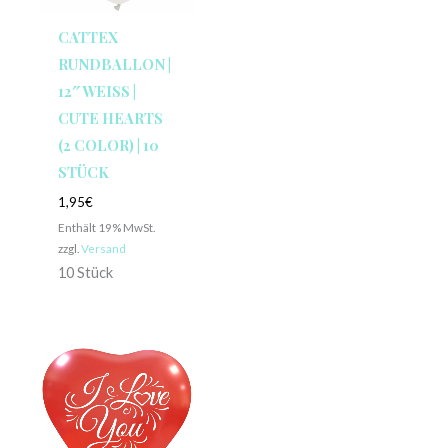
CATTEX
RUNDBALLON |
12″ WEISS | C
UTE HEARTS (
2 COLOR) | 10 S
TÜCK
1,95
€
Enthält 19% MwSt.
zzgl.
Versand
10 Stück