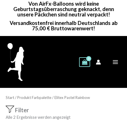
Von AirFx-Balloons wird keine
Zum
Geburtstagsüberraschung geknackt, denn
Inhalt
unsere Päckchen sind neutral verpackt!
springen
Versandkostenfrei innerhalb Deutschlands ab
75,00 € Bruttowarenwert!
Start
/ Produkt Farbpalette / Elitex Pastel Rainbow
Filter
Alle 2 Ergebnisse werden angezeigt