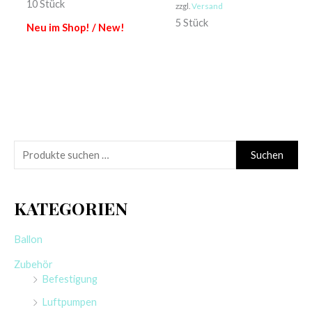
10 Stück
zzgl.
Versand
5 Stück
Neu im Shop! / New!
S
Suchen
u
c
KATEGORIEN
h
e
Ballon
n
Zubehör
n
Befestigung
a
Luftpumpen
c