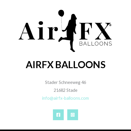
AIRFX BALLOONS
Stader Schneeweg 46
21682 Stade
info@airfx-balloons.com