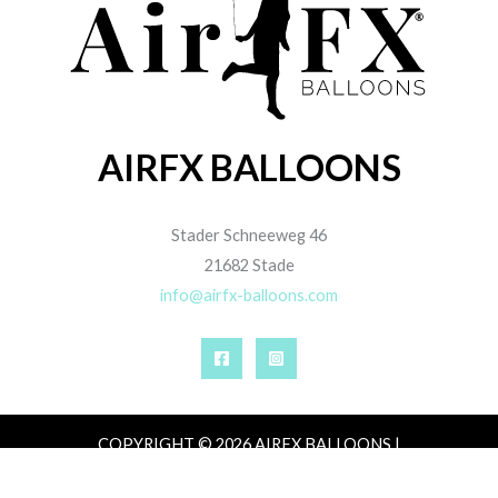
AIRFX BALLOONS
Stader Schneeweg 46
21682 Stade
info@airfx-balloons.com
COPYRIGHT © 2026 AIRFX BALLOONS |
IMPRESSUM
|
DATENSCHUTZ
|
AGB
|
ZAHLUNG,
VERSAND & LIEFERUNG
|
WIDERRUFSRECHT