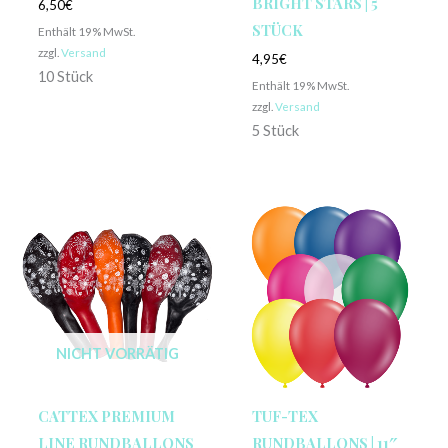
BRIGHT STARS | 5
6,50
€
STÜCK
Enthält 19% MwSt.
zzgl.
Versand
4,95
€
10 Stück
Enthält 19% MwSt.
zzgl.
Versand
5 Stück
NICHT VORRÄTIG
CATTEX PREMIUM
TUF-TEX
LINE RUNDBALLONS
RUNDBALLONS | 11″