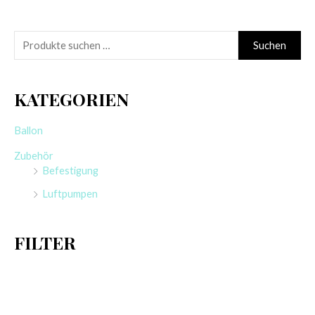
NICHT VORRÄTIG
GLOBOS
CATTEX
RUNDBALLON | 14″
RUNDBALLON | 16″
GEDECKT |
GEDECKT | 10 STÜCK
MIXBEUTEL 25
2,95
€
STÜCK
Enthält 19% MwSt.
zzgl.
Versand
7,50
€
10 Stück
Enthält 19% MwSt.
zzgl.
Versand
25 Stück