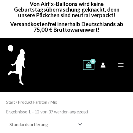
Von AirFx-Balloons wird keine
Zum
Geburtstagsüberraschung geknackt, denn
Inhalt
unsere Päckchen sind neutral verpackt!
springen
Versandkostenfrei innerhalb Deutschlands ab
75,00 € Bruttowarenwert!
Start
/ Produkt Farbton / Mix
Showing 1–24 of 37 results