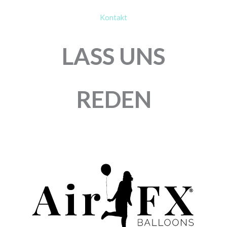
GLOBOS
GLOBOS
RUNDBALLON | 16″
RUNDBALLON | 16″
GEDECKT
KRISTALL MIX | 25
UND/ODER
STÜCK
KRISTALL |
11,00
€
MIXBEUTEL
Enthält 19% MwSt.
zzgl.
Versand
43,50
€
25 Stück
Enthält 19% MwSt.
zzgl.
Versand
100 Stück