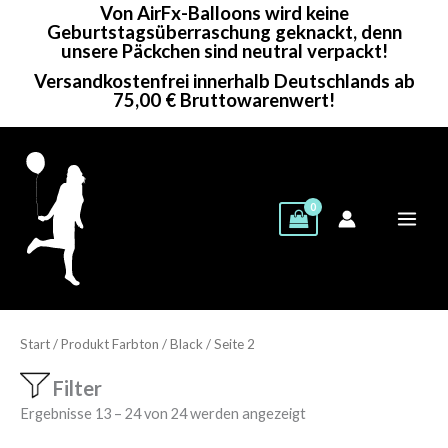
Von AirFx-Balloons wird keine
Zum
Geburtstagsüberraschung geknackt, denn
Inhalt
unsere Päckchen sind neutral verpackt!
springen
Versandkostenfrei innerhalb Deutschlands ab
75,00 € Bruttowarenwert!
Start
/ Produkt Farbton /
Black
/ Seite 2
Filter
Ergebnisse 13 – 24 von 24 werden angezeigt