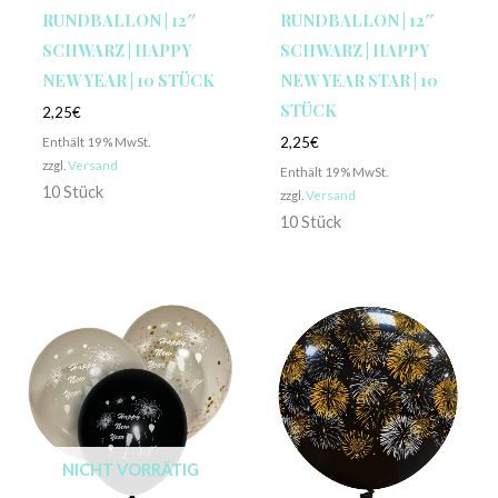
RUNDBALLON | 12″
RUNDBALLON | 12″
SCHWARZ | HAPPY
SCHWARZ | HAPPY
NEW YEAR | 10 STÜCK
NEW YEAR STAR | 10
STÜCK
2,25
€
Enthält 19% MwSt.
2,25
€
zzgl.
Versand
Enthält 19% MwSt.
10 Stück
zzgl.
Versand
10 Stück
Preisspanne:
1,00€
bis
1,30€
NICHT VORRÄTIG