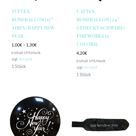
TUFTEX
CATTEX
RUNDBALLON | 17″
RUNDBALLON | 34″
AIRFX-HAPPY NEW
GEDECKT SCHWARZ |
YEAR
FIREWORKS (2
COLORS)
1,00
€
–
1,30
€
Enthält 19% MwSt.
4,20
€
zzgl.
Versand
Enthält 19% MwSt.
1 Stück
zzgl.
Versand
1 Stück