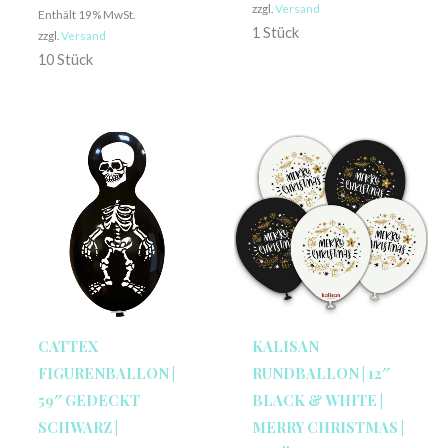
zzgl.
Versand
Enthält 19% MwSt.
1 Stück
zzgl.
Versand
10 Stück
CATTEX
KALISAN
FIGURENBALLON |
RUNDBALLON | 12″
59″ GEDECKT
BLACK & WHITE |
SCHWARZ |
MERRY CHRISTMAS |