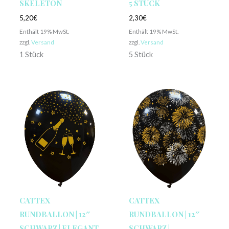
SKELETON
5 STÜCK
5,20
€
2,30
€
Enthält 19% MwSt.
Enthält 19% MwSt.
zzgl.
Versand
zzgl.
Versand
1 Stück
5 Stück
CATTEX
CATTEX
RUNDBALLON | 12″
RUNDBALLON | 12″
SCHWARZ | ELEGANT
SCHWARZ |