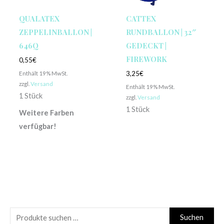
QUALATEX
CATTEX
ZEPPELINBALLON |
RUNDBALLON | 32″
646Q
GEDECKT |
FIREWORK
0,55
€
Enthält 19% MwSt.
3,25
€
zzgl.
Versand
Enthält 19% MwSt.
1 Stück
zzgl.
Versand
1 Stück
Weitere Farben
verfügbar!
S
Suchen