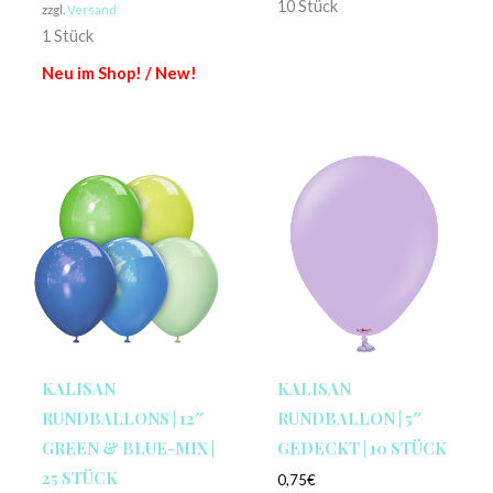
10 Stück
zzgl.
Versand
1 Stück
Neu im Shop! / New!
KALISAN
KALISAN
RUNDBALLONS | 12″
RUNDBALLON | 5″
GREEN & BLUE-MIX |
GEDECKT | 10 STÜCK
25 STÜCK
0,75
€