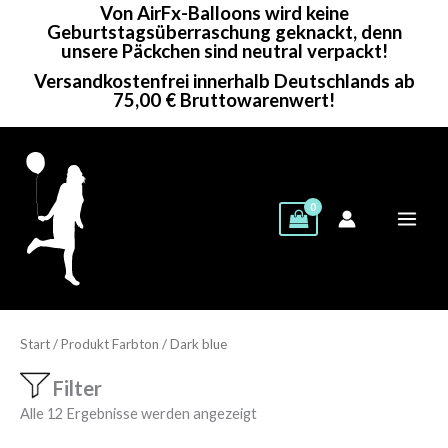
Von AirFx-Balloons wird keine
Zum
Geburtstagsüberraschung geknackt, denn
Inhalt
unsere Päckchen sind neutral verpackt!
springen
Versandkostenfrei innerhalb Deutschlands ab
75,00 € Bruttowarenwert!
Start
/ Produkt Farbton / Dark blue
Filter
Alle 12 Ergebnisse werden angezeigt