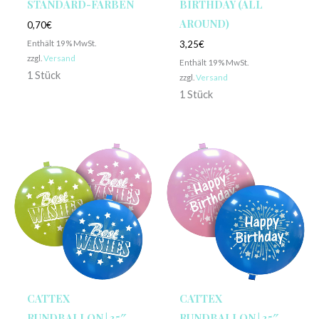
STANDARD-FARBEN
BIRTHDAY (ALL
AROUND)
0,70
€
Enthält 19% MwSt.
3,25
€
zzgl.
Versand
Enthält 19% MwSt.
1 Stück
zzgl.
Versand
1 Stück
CATTEX
CATTEX
RUNDBALLON | 35″
RUNDBALLON | 35″