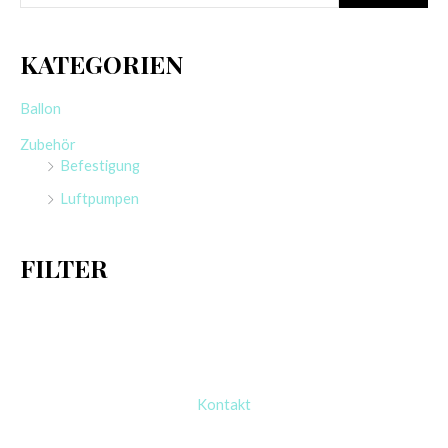
u
c
KATEGORIEN
h
e
Ballon
n
Zubehör
n
Befestigung
a
Luftpumpen
c
h
FILTER
:
Kontakt