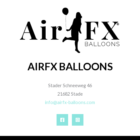
AIRFX BALLOONS
Stader Schneeweg 46
21682 Stade
info@airfx-balloons.com