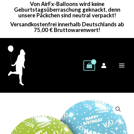
Von AirFx-Balloons wird keine
Zum
Geburtstagsüberraschung geknackt, denn
Inhalt
unsere Päckchen sind neutral verpackt!
springen
Versandkostenfrei innerhalb Deutschlands ab
75,00 € Bruttowarenwert!
Cattex
Rundballon
|
32"