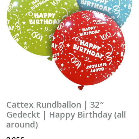
Gedeckt
|
Happy
Birthday
(all
around)
Menge
Cattex Rundballon | 32″
Gedeckt | Happy Birthday (all
around)