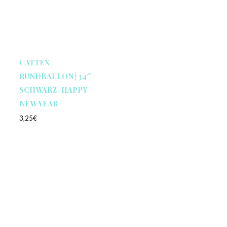
CATTEX
RUNDBALLON | 34″
SCHWARZ | HAPPY
NEW YEAR
3,25
€
Enthält 19% MwSt.
zzgl.
Versand
1 Stück
No more products to show.