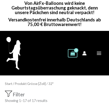
Von AirFx-Balloons wird keine
Zum
Geburtstagsüberraschung geknackt, denn
Inhalt
unsere Päckchen sind neutral verpackt!
springen
Versandkostenfrei innerhalb Deutschlands ab
75,00 € Bruttowarenwert!
Start
/ Produkt Grösse [Zoll] / 32"
Filter
Showing 1–17 of 17 results