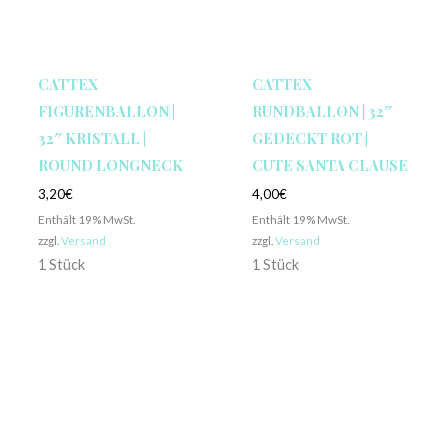
CATTEX
CATTEX
FIGURENBALLON |
RUNDBALLON | 32″
32″ KRISTALL |
GEDECKT ROT |
ROUND LONGNECK
CUTE SANTA CLAUSE
3,20
€
4,00
€
Enthält 19% MwSt.
Enthält 19% MwSt.
zzgl.
Versand
zzgl.
Versand
1 Stück
1 Stück