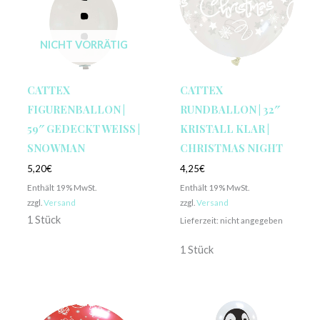
NICHT VORRÄTIG
CATTEX
CATTEX
FIGURENBALLON |
RUNDBALLON | 32″
59″ GEDECKT WEISS | S
KRISTALL KLAR |
NOWMAN
CHRISTMAS NIGHT
5,20
€
4,25
€
Enthält 19% MwSt.
Enthält 19% MwSt.
zzgl.
Versand
zzgl.
Versand
1 Stück
Lieferzeit: nicht angegeben
1 Stück