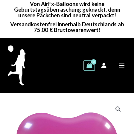
Von AirFx-Balloons wird keine
Zum
Geburtstagsüberraschung geknackt, denn
Inhalt
unsere Päckchen sind neutral verpackt!
springen
Versandkostenfrei innerhalb Deutschlands ab
75,00 € Bruttowarenwert!
Cattex
Herzballon
|
35"