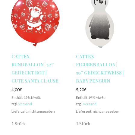
CATTEX
CATTEX
RUNDBALLON | 32″
FIGURENBALLON |
GEDECKT ROT |
59″ GEDECKT WEISS | B
CUTE SANTA CLAUSE
ABY PENGUIN
4,00
€
5,20
€
Enthält 19% MwSt.
Enthält 19% MwSt.
zzgl.
Versand
zzgl.
Versand
Lieferzeit: nicht angegeben
Lieferzeit: nicht angegeben
1 Stück
1 Stück