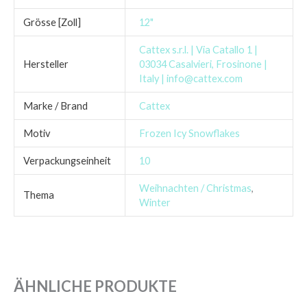
Grösse [Zoll]
12"
Cattex s.r.l. | Via Catallo 1 |
Hersteller
03034 Casalvieri, Frosinone |
Italy | info@cattex.com
Marke / Brand
Cattex
Motiv
Frozen Icy Snowflakes
Verpackungseinheit
10
Weihnachten / Christmas
,
Thema
Winter
ÄHNLICHE PRODUKTE