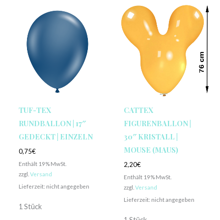
TUF-TEX
CATTEX
RUNDBALLON | 17″
FIGURENBALLON |
GEDECKT | EINZELN
30″ KRISTALL |
MOUSE (MAUS)
0,75
€
Enthält 19% MwSt.
2,20
€
zzgl.
Versand
Enthält 19% MwSt.
Lieferzeit: nicht angegeben
zzgl.
Versand
Lieferzeit: nicht angegeben
1 Stück
1 Stück