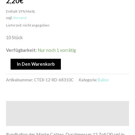
2,20
€
Enthält 19% MwSt.
zzgl.
Versand
Lieferzeit: nicht angegeben
10 Stück
Verfügbarkeit:
Nur noch 1 vorrätig
In Den Warenkorb
Artikelnummer:
CTEX-12-RD-68310C
Kategorie:
Ballon
Beschreibung
Zusätzliche Informationen
Rundballon der Marke Cattex, Durchmesser 12 Zoll (30 cm) in