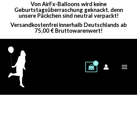
Von AirFx-Balloons wird keine
Zum
Geburtstagsüberraschung geknackt, denn
Inhalt
unsere Päckchen sind neutral verpackt!
springen
Versandkostenfrei innerhalb Deutschlands ab
75,00 € Bruttowarenwert!
Cattex
Rundballon
|
12"