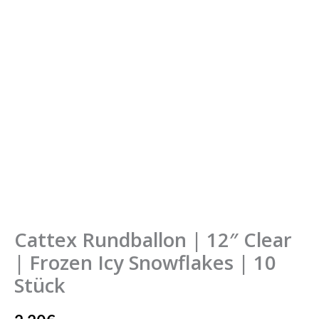
Clear
|
Frozen
Icy
Snowflakes
|
10
Stück
Menge
Cattex Rundballon | 12″ Clear
| Frozen Icy Snowflakes | 10
Stück